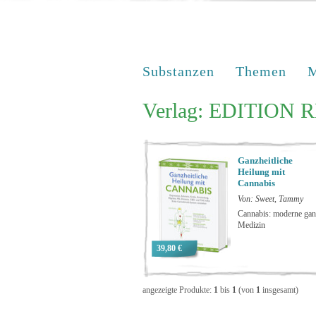
Substanzen
Themen
M
Verlag: EDITION
Ganzheitliche
Heilung mit
Cannabis
Von: Sweet, Tammy
Cannabis: moderne ganz
Medizin
39,80 €
angezeigte Produkte:
1
bis
1
(von
1
insgesamt)