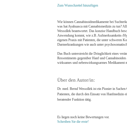
Zum Wunschzettel hinzufügen
Wie können Cannabinoidmedikamente bei Suchterkra
was hat Ayahuasca mit Cannabismedizin zu tun? Al
Wessollek beantwortet. Das konzise Handbuch besc
Anwendung kommt, wie z.B. Aufmerksamkeits-/Hyper
eigenen Praxis mit Patienten, die unter schweren 
Darmerkrankungen wie auch unter psychosomatisch
Das Buch unterstreicht die Dringlichkeit eines ver
Ressentiments gegenüber Hanf und Cannabinoiden auf
wirksames und nebenwirkungsarmes Medikament nic
Über den Autor/in:
Dr. med. Bernd Wessollek ist ein Pionier in Sachen C
Patienten, die durch den Einsatz von Hanfmedizin ein
beratender Funktion tätig.
Es liegen noch keine Bewertungen vor.
Schreiben Sie die erste!