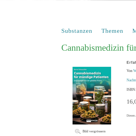
Substanzen
Themen
M
Cannabismedizin für
Erfa
Von
W
Nacht
ISBN:
16,
Diesen 
Bild vergrössern