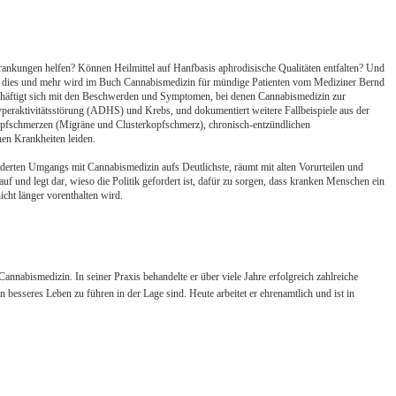
nkungen helfen? Können Heilmittel auf Hanfbasis aphrodisische Qualitäten entfalten? Und
l dies und mehr wird im Buch Cannabismedizin für mündige Patienten vom Mediziner Bernd
häftigt sich mit den Beschwerden und Symptomen, bei denen Cannabismedizin zur
aktivitätsstörung (ADHS) und Krebs, und dokumentiert weitere Fallbeispiele aus der
Kopfschmerzen (Migräne und Clusterkopfschmerz), chronisch-entzündlichen
en Krankheiten leiden.
änderten Umgangs mit Cannabismedizin aufs Deutlichste, räumt mit alten Vorurteilen und
 und legt dar, wieso die Politik gefordert ist, dafür zu sorgen, dass kranken Menschen ein
ht länger vorenthalten wird.
annabismedizin. In seiner Praxis behandelte er über viele Jahre erfolgreich zahlreiche
 besseres Leben zu führen in der Lage sind. Heute arbeitet er ehrenamtlich und ist in