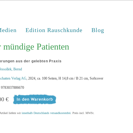
edien
Edition Rauschkunde
Blog
 mündige Patienten
hrungen aus der gelebten Praxis
essollek, Bernd
schatten Verlag AG
, 2024, ca. 100 Seiten, H 14,8 cm / B 21 cm, Softcover
 9783037886670
00 €
Artikel liefern wir
innerhalb Deutschlands versandkostenfrei
. Preis incl. MWSt.